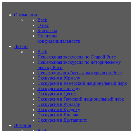
О компании
Back
О нас
Контакты
Политика
конфиденциальности
Латвия
Back
Пешеходная экскурсия по Старой Риге
Пешеходная экскурсия по историческому
центру Риги
Пешеходно-автобусная экскурсия по Риге
Экскурсия в Юрмалу
Экскурсия в Кемерский национальный парк
Экскурсия в Сигулду
Экскурсия в Цесис
Экскурсия в Гауйский национальный парк
Экскурсия в Рундале
Экскурсия в Кулдигу
Экскурсия в Лиепаю
Экскурсия в Даугавпилс
Эстония
Back