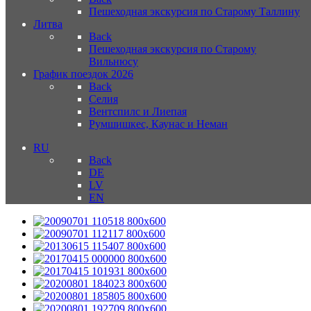
Пешеходная экскурсия по Старому Таллину
Литва
Back
Пешеходная экскурсия по Старому
Вильнюсу
График поездок 2026
Back
Селия
Вентспилс и Лиепая
Румшишкес, Каунас и Неман
RU
Back
DE
LV
EN