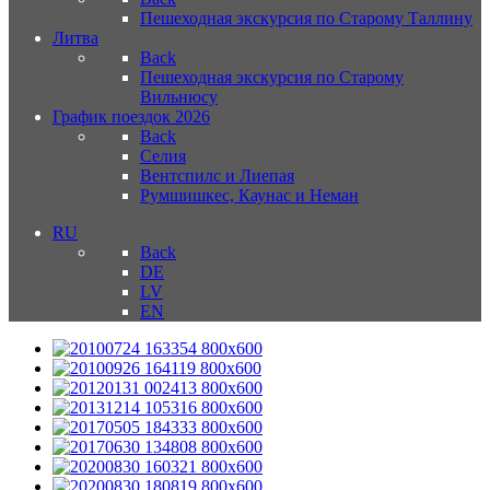
Пешеходная экскурсия по Старому Таллину
Литва
Back
Пешеходная экскурсия по Старому
Вильнюсу
График поездок 2026
Back
Селия
Вентспилс и Лиепая
Румшишкес, Каунас и Неман
RU
Back
DE
LV
EN