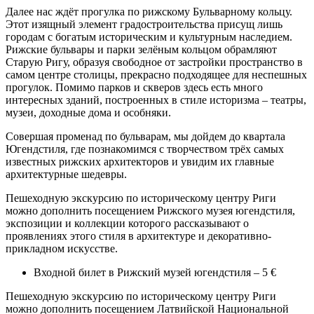
Далее нас ждёт прогулка по рижскому Бульварному кольцу.
Этот изящный элемент градостроительства присущ лишь
городам с богатым историческим и культурным наследием.
Рижские бульвары и парки зелёным кольцом обрамляют
Старую Ригу, образуя свободное от застройки пространство в
самом центре столицы, прекрасно подходящее для неспешных
прогулок. Помимо парков и скверов здесь есть много
интересных зданий, построенных в стиле историзма – театры,
музеи, доходные дома и особняки.
Совершая променад по бульварам, мы дойдем до квартала
Югендстиля, где познакомимся с творчеством трёх самых
известных рижских архитекторов и увидим их главные
архитектурные шедевры.
Пешеходную экскурсию по историческому центру Риги
можно дополнить посещением Рижского музея югендстиля,
экспозиции и коллекции которого рассказывают о
проявлениях этого стиля в архитектуре и декоративно-
прикладном искусстве.
Входной билет в Рижский музей югендстиля – 5 €
Пешеходную экскурсию по историческому центру Риги
можно дополнить посещением Латвийской Национальной