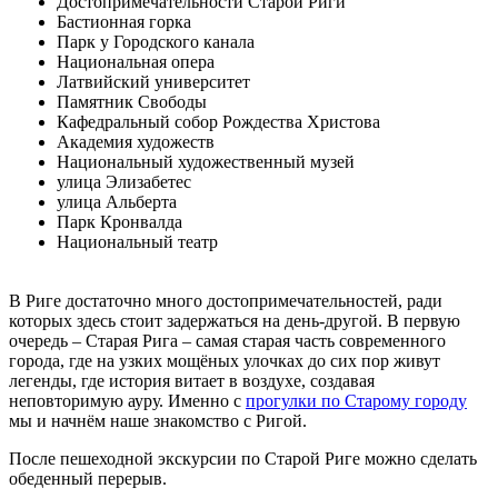
Достопримечательности Старой Риги
Бастионная горка
Парк у Городского канала
Национальная опера
Латвийский университет
Памятник Свободы
Кафедральный собор Рождества Христова
Академия художеств
Национальный художественный музей
улица Элизабетес
улица Альберта
Парк Кронвалда
Национальный театр
В Риге достаточно много достопримечательностей, ради
которых здесь стоит задержаться на день-другой. В первую
очередь – Старая Рига – самая старая часть современного
города, где на узких мощёных улочках до сих пор живут
легенды, где история витает в воздухе, создавая
неповторимую ауру. Именно с
прогулки по Старому городу
мы и начнём наше знакомство с Ригой.
После пешеходной экскурсии по Старой Риге можно сделать
обеденный перерыв.