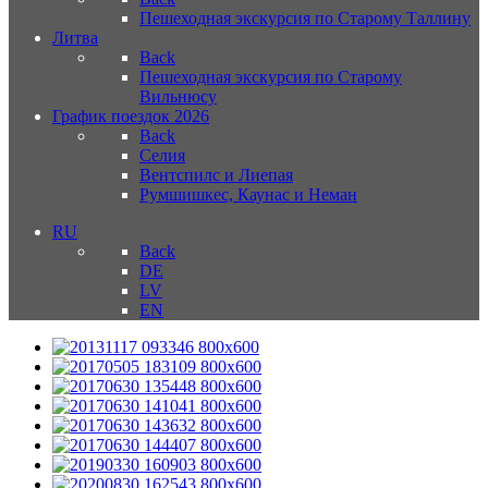
Пешеходная экскурсия по Старому Таллину
Литва
Back
Пешеходная экскурсия по Старому
Вильнюсу
График поездок 2026
Back
Селия
Вентспилс и Лиепая
Румшишкес, Каунас и Неман
RU
Back
DE
LV
EN