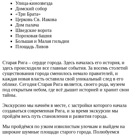
Улица-кинозвезда
Домский собор
«Три Брата»
Церковь Св. Иакова
Дом палача
Шведские ворота
Пороховая башня
Большая и Малая гильдии
Площадь Ливов
Старая Рига – сердце города. Здесь началась его история, и
здесь происходили все главные события. За восемь столетий
существования города сменилось немало правителей, и
каждая новая власть оставила свой уникальный след в его
облике. Сегодня Старая Рига является, своего рода, музеем
под открытым небом, где всё дышит историей и хранит свои
тайны.
Экскурсию мы начнём в месте, с застройки которого начала
создаваться современная Рига, и за время экскурсии мы
пройдём весь путь становления и развития города.
Мы пройдёмся по узким извилистым улочкам и выйдем на
широкие шумные площади старого города. Полюбуемся