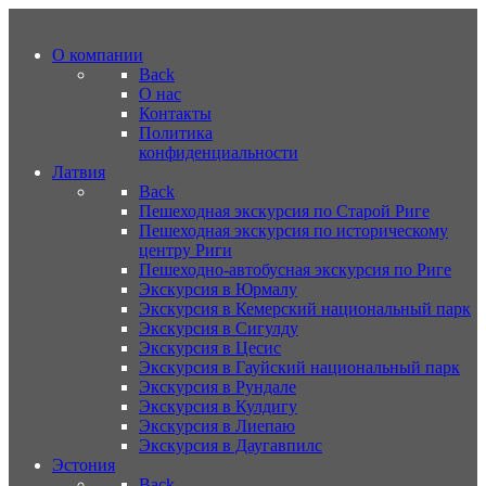
О компании
Back
О нас
Контакты
Политика
конфиденциальности
Латвия
Back
Пешеходная экскурсия по Старой Риге
Пешеходная экскурсия по историческому
центру Риги
Пешеходно-автобусная экскурсия по Риге
Экскурсия в Юрмалу
Экскурсия в Кемерский национальный парк
Экскурсия в Сигулду
Экскурсия в Цесис
Экскурсия в Гауйский национальный парк
Экскурсия в Рундале
Экскурсия в Кулдигу
Экскурсия в Лиепаю
Экскурсия в Даугавпилс
Эстония
Back