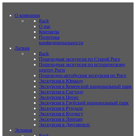
О компании
Back
О нас
Контакты
Политика
конфиденциальности
Латвия
Back
Пешеходная экскурсия по Старой Риге
Пешеходная экскурсия по историческому
центру Риги
Пешеходно-автобусная экскурсия по Риге
Экскурсия в Юрмалу
Экскурсия в Кемерский национальный парк
Экскурсия в Сигулду
Экскурсия в Цесис
Экскурсия в Гауйский национальный парк
Экскурсия в Рундале
Экскурсия в Кулдигу
Экскурсия в Лиепаю
Экскурсия в Даугавпилс
Эстония
Back