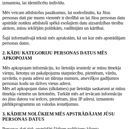
izmantota, lai identificētu indivīdu.
Mēs veicam atbilstošus pasākumus, lai nodrošinātu, ka Jūsu
personas dati pie mums vienmēr ir drošībā un lai Jūsu personas datu
apstrāde notiktu atbilstoši spēkā esošajiem datu aizsardzības tiesību
aktiem, mūsu iekšējām politikām, vadlīnijām un kārtībai.
Šajā informatīvajā tekstā mēs aprakstām, kā un kur mēs apstrādājam
personas datus.
2. KĀDU KATEGORIJU PERSONAS DATUS MĒS
APKOPOJAM
Mēs apkopojam informāciju, ko lietotājs iesniedz ar mūsu tīmekļa
vietņu, lietotņu un pakalpojumu starpniecību, piemēram, vārdu,
uzvārdu, e-pasta adresi un tālruņa numuru, atsevišķos gadījumos
personas kodu un dzīves vietas adresi.
Mēs arī apkopojam datus (sīkdatnes) par lietotāju saskarsmi ar mūsu
tīmekļa vietnēm un lietotnēm. Turklāt mēs arī ievācam informāciju
no jūsu datora vai ierīces, piemēram, jūsu IP adresi, izmantoto
pārlūkprogrammu un valodas iestatījumus.
3. KĀDIEM NOLŪKIEM MĒS APSTRĀDĀJAM JŪSU
PERSONAS DATUS
Personas dati tiek apstrādāti šādiem nolūkiem: klienta