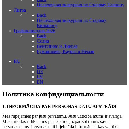
Пешеходная экскурсия по Старому Таллину
Литва
Back
Пешеходная экскурсия по Старому
Вильнюсу
График поездок 2026
Back
Селия
Вентспилс и Лиепая
Румшишкес, Каунас и Неман
RU
Back
DE
LV
EN
Политика конфиденциальности
1. INFORMĀCIJA PAR PERSONAS DATU APSTRĀDI
Mēs rūpējamies par jūsu privātumu. Jūsu uzticība mums ir svarīga.
Mūsu mērķis ir likt Jums justies droši, izpaužot mums savus
personas datus. Personas dati ir jebkāda informācija, kas var tikt