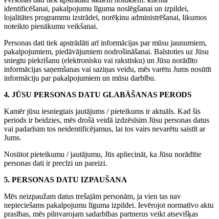
identificēšanai, pakalpojumu līguma noslēgšanai un izpildei,
lojalitātes programmu izstrādei, norēķinu administrēšanai, likumos
noteikto pienākumu veikšanai.
Personas dati tiek apstrādāti arī informācijas par mūsu jaunumiem,
pakalpojumiem, piedāvājumiem nodrošināšanai. Balstoties uz Jūsu
sniegtu piekrišanu (elektronisku vai rakstisku) un Jūsu norādīto
informācijas saņemšanas vai saziņas veidu, mēs varētu Jums nosūtīt
informāciju par pakalpojumiem un mūsu darbību.
4. JŪSU PERSONAS DATU GLABĀŠANAS PERODS
Kamēr jūsu iesniegtais jautājums / pieteikums ir aktuāls. Kad šis
periods ir beidzies, mēs drošā veidā izdzēsīsim Jūsu personas datus
vai padarīsim tos neidentificējamus, lai tos vairs nevarētu saistīt ar
Jums.
Nosūtot pieteikumu / jautājumu, Jūs apliecināt, ka Jūsu norādītie
personas dati ir precīzi un pareizi.
5. PERSONAS DATU IZPAUŠANA
Mēs neizpaužam datus trešajām personām, ja vien tas nav
nepieciešams pakalpojumu līguma izpildei. Ievērojot normatīvo aktu
prasības, mēs pilnvarojam sadarbības partnerus veikt atsevišķas