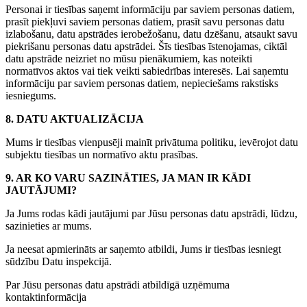
Personai ir tiesības saņemt informāciju par saviem personas datiem,
prasīt piekļuvi saviem personas datiem, prasīt savu personas datu
izlabošanu, datu apstrādes ierobežošanu, datu dzēšanu, atsaukt savu
piekrišanu personas datu apstrādei. Šīs tiesības īstenojamas, ciktāl
datu apstrāde neizriet no mūsu pienākumiem, kas noteikti
normatīvos aktos vai tiek veikti sabiedrības interesēs. Lai saņemtu
informāciju par saviem personas datiem, nepieciešams rakstisks
iesniegums.
8. DATU AKTUALIZĀCIJA
Mums ir tiesības vienpusēji mainīt privātuma politiku, ievērojot datu
subjektu tiesības un normatīvo aktu prasības.
9. AR KO VARU SAZINĀTIES, JA MAN IR KĀDI
JAUTĀJUMI?
Ja Jums rodas kādi jautājumi par Jūsu personas datu apstrādi, lūdzu,
sazinieties ar mums.
Ja neesat apmierināts ar saņemto atbildi, Jums ir tiesības iesniegt
sūdzību Datu inspekcijā.
Par Jūsu personas datu apstrādi atbildīgā uzņēmuma
kontaktinformācija