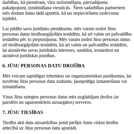
darbības, kā piemēram, vīzu noformēšana, pārvadājumu
pakalpojumi, izmitināšana viesnīcās. Šiem sadarbības partneriem
mēs dodam datus tādā apmērā, kā tas nepieciešams uzdevuma
izpildei.
Lai pildītu savu juridisko pienākumu, mēs varam nodot Jūsu
personas datus tiesībsargājošām iestādēm, kā arī valsts un pašvaldību
iestādēm pēc to pieprasījuma. Mēs varam nodot Jūsu personas datus
arī tiesībsargājošām iestādēm, kā arī valsts un pašvaldību iestādēm,
lai aizstāvētu savas juridiskās intereses, sastādot, iesniedzot un
aizstāvot juridiskas prasības.
6. JŪSU PERSONAS DATU DROŠĪBA
Mēs veicam saprātīgus tehniskus un organizatoriskus pasākumus, lai
novērstu Jūsu personas datu zudumu, ļaunprātīgu izmantošanu vai
izmainīšanu.
Visus Jūsu sniegtos personas datus mēs uzglabājam drošos (ar
parolēm un ugunsmūriem aizsargātos) serveros.
7. JŪSU TIESĪBAS
Tiesību akti datu aizsardzības jomā piešķir Jums virkni tiesību
attiecībā uz Jūsu personas datu apstrādi.