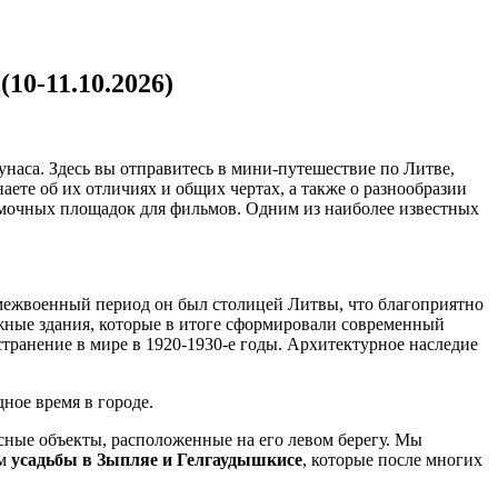
10-11.10.2026)
унаса. Здесь вы отправитесь в мини-путешествие по Литве,
аете об их отличиях и общих чертах, а также о разнообразии
съёмочных площадок для фильмов. Одним из наиболее известных
 межвоенный период он был столицей Литвы, что благоприятно
ажные здания, которые в итоге сформировали современный
странение в мире в 1920-1930-е годы. Архитектурное наследие
дное время в городе.
сные объекты, расположенные на его левом берегу. Мы
им
усадьбы в Зыпляе и Гелгаудышкисе
, которые после многих