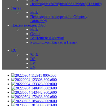
Пешеходная экскурсия по Старому Таллину
Литва
Back
Пешеходная экскурсия по Старому
Вильнюсу
График поездок 2026
Back
Селия
Вентспилс и Лиепая
Румшишкес, Каунас и Неман
RU
Back
DE
LV
EN