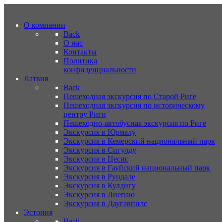
О компании
Back
О нас
Контакты
Политика
конфиденциальности
Латвия
Back
Пешеходная экскурсия по Старой Риге
Пешеходная экскурсия по историческому
центру Риги
Пешеходно-автобусная экскурсия по Риге
Экскурсия в Юрмалу
Экскурсия в Кемерский национальный парк
Экскурсия в Сигулду
Экскурсия в Цесис
Экскурсия в Гауйский национальный парк
Экскурсия в Рундале
Экскурсия в Кулдигу
Экскурсия в Лиепаю
Экскурсия в Даугавпилс
Эстония
Back