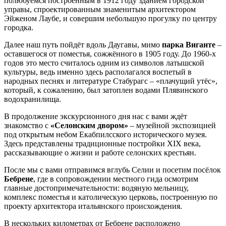
полюбуемся построенным в 1912 году зданием городской
управы, спроектированным знаменитым архитектором
Эйженом Лаубе, и совершим небольшую прогулку по центру
городка.
Далее наш путь пойдёт вдоль Даугавы, мимо
парка Виганте
–
оставшегося от поместья, сожжённого в 1905 году. До 1960-х
годов это место считалось одним из символов латышской
культуры, ведь именно здесь располагался воспетый в
народных песнях и литературе Стабурагс – «плачущий утёс»,
который, к сожалению, был затоплен водами Плявинского
водохранилища.
В продолжение экскурсионного дня нас с вами ждёт
знакомство с
«Селонским двором»
– музейной экспозицией
под открытым небом Екабпилсского исторического музея.
Здесь представлены традиционные постройки XIX века,
рассказывающие о жизни и работе селонских крестьян.
После мы с вами отправимся вглубь Селии и посетим посёлок
Бебрене
, где в сопровождении местного гида осмотрим
главные достопримечательности: водяную мельницу,
комплекс поместья и католическую церковь, построенную по
проекту архитектора итальянского происхождения.
В нескольких километрах от Бебрене расположено