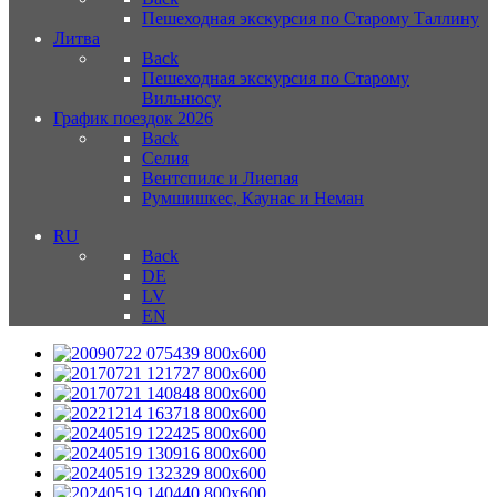
Пешеходная экскурсия по Старому Таллину
Литва
Back
Пешеходная экскурсия по Старому
Вильнюсу
График поездок 2026
Back
Селия
Вентспилс и Лиепая
Румшишкес, Каунас и Неман
RU
Back
DE
LV
EN