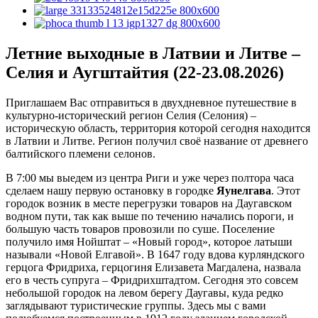
Летние выходные в Латвии и Литве –
Селия и Аугштайтия (22-23.08.2026)
Приглашаем Вас отправиться в двухдневное путешествие в
культурно-исторический регион Селия (Селония) –
историческую область, территория которой сегодня находится
в Латвии и Литве. Регион получил своё название от древнего
балтийского племени селонов.
В 7:00 мы выедем из центра Риги и уже через полтора часа
сделаем нашу первую остановку в городке
Яунелгава
. Этот
городок возник в месте перегрузки товаров на Даугавском
водном пути, так как выше по течению начались пороги, и
большую часть товаров провозили по суше. Поселение
получило имя Нойштат – «Новый город», которое латыши
называли «Новой Елгавой». В 1647 году вдова курляндского
герцога Фридриха, герцогиня Елизавета Магдалена, назвала
его в честь супруга – Фридрихштадтом. Сегодня это совсем
небольшой городок на левом берегу Даугавы, куда редко
заглядывают туристические группы. Здесь мы с вами