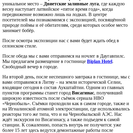
уникальное место –
Двиетские заливные луга
, где каждую
весну наступает латвийское «пятое время года», когда
передвижение возможно лишь на лодках. В центре
посетителей мы познакомимся с экспозицией, посвящённой
природе поймы и её обитателям, среди которых особое место
занимает бобёр.
После осмотра экспозиции нас с вами будет ждать обед в
селонском стиле.
После обеда мы с вами отправимся на ночлег в Даугавпилс.
Мы предлагаем размещение в гостинице
Biplan Hotel
.
Свободный вечер в городе.
На второй день, после неспешного завтрака в гостинице, мы с
вами отправимся в Литву – на земли исторической Селии,
входящие сегодня в состав Аукштайтии. Одним из главных
пунктов программы станет город
Висагинас
, получивший
широкую известность после съёмок сериала HBO
«Чернобыль». Съёмки проходили как в самом городе, также и
на Игналинской атомной электростанции, где использовались
реакторы того же типа, что и на Чернобыльской АЭС. Нас
ждёт экскурсия по Висагинасу, а также подъедем к самой
станции. К сожалению, попасть внутрь не получится: уже
более 15 лет здесь ведутся демонтажные работы после