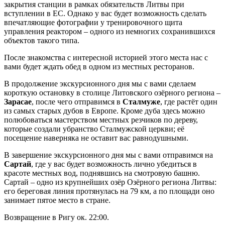
закрытия станции в рамках обязательств Литвы при
вступлении в ЕС. Однако у вас будет возможность сделать
впечатляющие фотографии у тренировочного щита
управления реактором – одного из немногих сохранившихся
объектов такого типа.
После знакомства с интересной историей этого места нас с
вами будет ждать обед в одном из местных ресторанов.
В продолжение экскурсионного дня мы с вами сделаем
короткую остановку в столице Литовского озёрного региона –
Зарасае
, после чего отправимся в
Сталмуже
, где растёт один
из самых старых дубов в Европе. Кроме дуба здесь можно
полюбоваться мастерством местных резчиков по дереву,
которые создали убранство Сталмужской церкви; её
посещение наверняка не оставит вас равнодушными.
В завершение экскурсионного дня мы с вами отправимся на
Сартай
, где у вас будет возможность лично убедиться в
красоте местных вод, поднявшись на смотровую башню.
Сартай – одно из крупнейших озёр Озёрного региона Литвы:
его береговая линия протянулась на 79 км, а по площади оно
занимает пятое место в стране.
Возвращение в Ригу ок. 22:00.