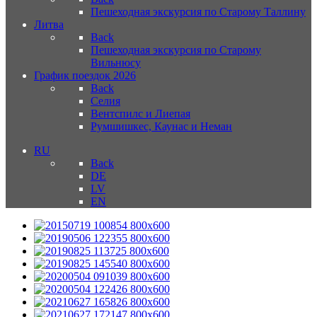
Пешеходная экскурсия по Старому Таллину
Литва
Back
Пешеходная экскурсия по Старому
Вильнюсу
График поездок 2026
Back
Селия
Вентспилс и Лиепая
Румшишкес, Каунас и Неман
RU
Back
DE
LV
EN