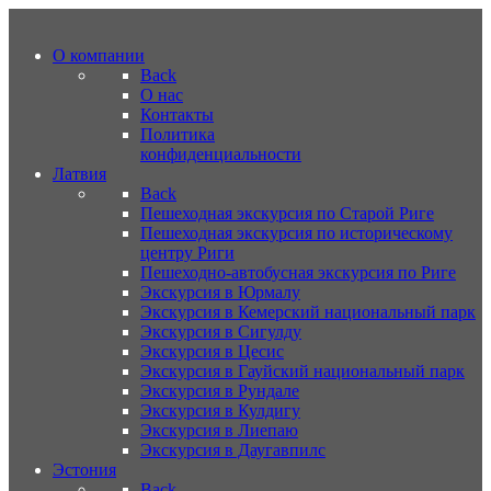
О компании
Back
О нас
Контакты
Политика
конфиденциальности
Латвия
Back
Пешеходная экскурсия по Старой Риге
Пешеходная экскурсия по историческому
центру Риги
Пешеходно-автобусная экскурсия по Риге
Экскурсия в Юрмалу
Экскурсия в Кемерский национальный парк
Экскурсия в Сигулду
Экскурсия в Цесис
Экскурсия в Гауйский национальный парк
Экскурсия в Рундале
Экскурсия в Кулдигу
Экскурсия в Лиепаю
Экскурсия в Даугавпилс
Эстония
Back