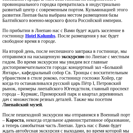
провинциального городка превратилась в индустриально
развитый центр с современным портом. Кульминацией этого
развития Лиепая была выбрана местом размещения базы
Балтийского военно-морского флота Российской империи.
По прибытии в Лиепаю нас с Вами будет ждать заселение в
гостиницу
Hotel Kolumbs
. После размещения у вас будет
свободное время в городе.
На второй день, после неспешного завтрака в гостинице, мы
отправимся на насыщенную
экскурсию
по Лиепае с местным
гидом. Во время экскурсии мы увидим все главные
достопримечательности города: концертный зал «Большой
Янтарь», кафедральный собор Св. Троицы с восхитительным
убранством в стиле рококо, гостиницу госпожи Хойер, где
когда-то останавливался русский царь Пётр I, Петровский
рынок, примеры лиепайского Югендстиля, главный проспект
города – Курмаяс, Приморский парк и квартал деревянных
дач с множеством резных деталей. Также мы посетим
Лиепайский музей
.
После пешеходной экскурсии мы отправимся в Военный порт
–
Кароста
, некогда отдельное административное образование,
а теперь самобытная часть Лиепаи. Здесь нас с Вами будет
ждать автобусная экскурсия с выходами, во время которой мы