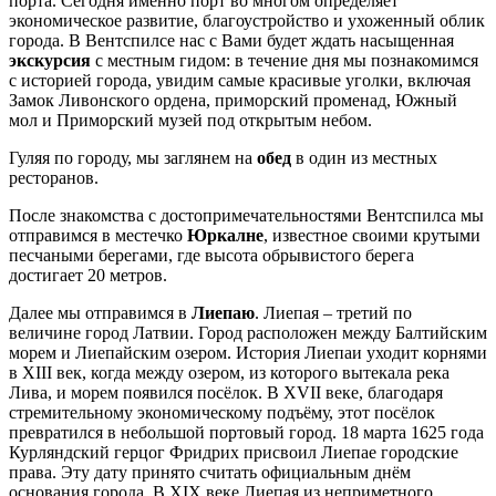
порта. Сегодня именно порт во многом определяет
экономическое развитие, благоустройство и ухоженный облик
города. В Вентспилсе нас с Вами будет ждать насыщенная
экскурсия
с местным гидом: в течение дня мы познакомимся
с историей города, увидим самые красивые уголки, включая
Замок Ливонского ордена, приморский променад, Южный
мол и Приморский музей под открытым небом.
Гуляя по городу, мы заглянем на
обед
в один из местных
ресторанов.
После знакомства с достопримечательностями Вентспилса мы
отправимся в местечко
Юркалне
, известное своими крутыми
песчаными берегами, где высота обрывистого берега
достигает 20 метров.
Далее мы отправимся в
Лиепаю
. Лиепая – третий по
величине город Латвии. Город расположен между Балтийским
морем и Лиепайским озером. История Лиепаи уходит корнями
в XIII век, когда между озером, из которого вытекала река
Лива, и морем появился посёлок. В XVII веке, благодаря
стремительному экономическому подъёму, этот посёлок
превратился в небольшой портовый город. 18 марта 1625 года
Курляндский герцог Фридрих присвоил Лиепае городские
права. Эту дату принято считать официальным днём
основания города. В XIX веке Лиепая из неприметного