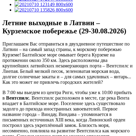
Летние выходные в Латвии –
Курземское побережье (29-30.08.2026)
Приглашаем Вас отправиться в двухдневное путешествие по
Латвии – на самый запад страны, к морскому побережью
Курземе! Балтийское море омывает берега Курземе на
протяжении около 350 км. Здесь расположены два
крупнейших латвийских незамерзающих порта – Вентспилс и
Лиепая. Белый мелкий песок, зеленоватая морская вода,
долгие солнечные закаты и – для самых удачливых – янтарь...
Как это может не привлечь городских жителей?
В 7:00 мы выедем из центра Риги, чтобы уже к 10:00 прибыть
в
Вентспилс
. Вентспилс расположен в месте, где река Вента
впадает в Балтийское море. Поселение здесь существовало
задолго до прихода иностранных завоевателей. Первое
название города – Виндау, Виндава – упоминается в
письменных источниках XIII века, когда Ливонский орден
построил здесь укреплённый замок. Близость моря,
несомненно, повлияла на развитие Вентспилса как морского